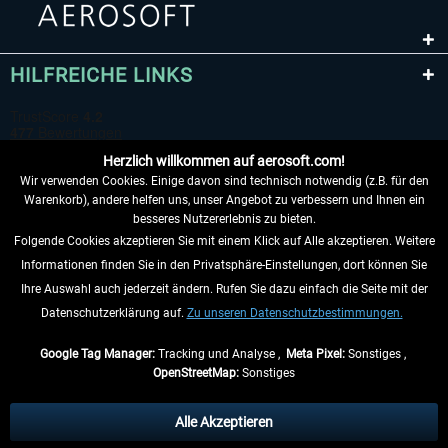
HILFREICHE LINKS
Herzlich willkommen auf aerosoft.com!
Wir verwenden Cookies. Einige davon sind technisch notwendig (z.B. für den
Warenkorb), andere helfen uns, unser Angebot zu verbessern und Ihnen ein
besseres Nutzererlebnis zu bieten.
Folgende Cookies akzeptieren Sie mit einem Klick auf Alle akzeptieren. Weitere
VERTRAG WIDERRUFEN
Informationen finden Sie in den Privatsphäre-Einstellungen, dort können Sie
Ihre Auswahl auch jederzeit ändern. Rufen Sie dazu einfach die Seite mit der
INFORMATIONEN
Datenschutzerklärung auf.
Zu unseren Datenschutzbestimmungen.
NICHTS MEHR VERPASSEN
Google Tag Manager:
Tracking und Analyse ,
Meta Pixel:
Sonstiges ,
OpenStreetMap:
Sonstiges
* Alle Preise inkl. gesetzl. Mehrwertsteuer zzgl.
Versandkosten
, wenn nicht
anders beschrieben.
Alle Akzeptieren
** Gilt für Lieferungen innerhalb Deutschlands, Lieferzeiten für andere Länder