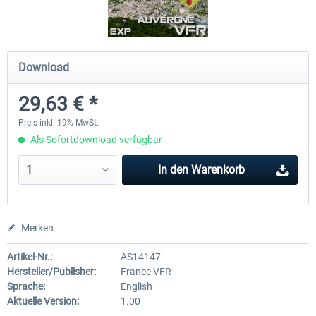
Mega Airport Frankfurt V2.0
Mega Airport Berlin Brande
Download
29,63 € *
29,95 € *
24,95 € *
Preis inkl. 19% MwSt.
Als Sofortdownload verfügbar
In den
Warenkorb
Merken
Artikel-Nr.:
AS14147
Hersteller/Publisher:
France VFR
Sprache:
English
Aktuelle Version:
1.00