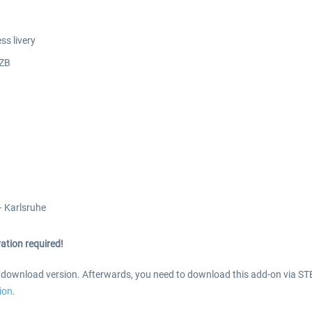
ss livery
LZB
– Karlsruhe
ation required!
s download version. Afterwards, you need to download this add-on via ST
tion
.