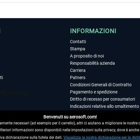
I
INFORMAZIONI
Contatti
Stampa
A proposito di noi
Responsabilità azienda
Carriera
ti
Patners
Condizioni Generali di Contratto
Pagamento e spedizione
Diritto di recesso per consumatori
Indicazioni relative allo smaltimento 
Dichiarazione sulla tutela dei dati
Benvenuti su aerosoft.com!
Editoriale
amente necessari (ad esempio per il carrello), altri ci aiutano a migliorare le nostre of
 Ulteriori informazioni sono disponibili nelle impostazioni sulla privacy, dove è anch
iva dichiarazione sulla tutela dei dati.
 DAL CONTRATTO
Visualizza la nostra dichiarazione per la dichi