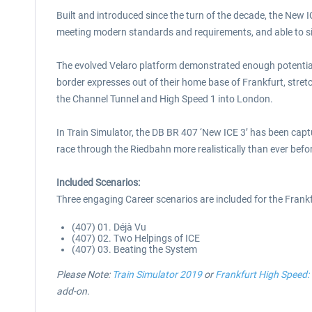
Built and introduced since the turn of the decade, the New IC
meeting modern standards and requirements, and able to sit
The evolved Velaro platform demonstrated enough potential f
border expresses out of their home base of Frankfurt, stretc
the Channel Tunnel and High Speed 1 into London.
In Train Simulator, the DB BR 407 ‘New ICE 3’ has been captur
race through the Riedbahn more realistically than ever befo
Included Scenarios:
Three engaging Career scenarios are included for the Frankf
(407) 01. Déjà Vu
(407) 02. Two Helpings of ICE
(407) 03. Beating the System
Please Note:
Train Simulator 2019
or
Frankfurt High Speed:
add-on.