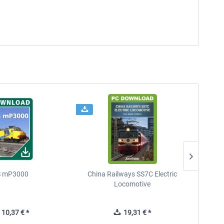
 mP3000
China Railways SS7C Electric
D
Locomotive
10,37 € *
19,31 € *