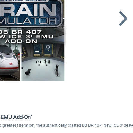
’ EMU Add-On"
 greatest iteration, the authentically crafted DB BR 407 ‘New ICE 3’ delive