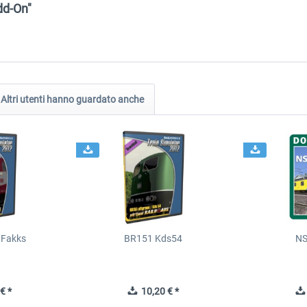
dd-On"
Altri utenti hanno guardato anche
 Fakks
BR151 Kds54
NS
€ *
10,20 € *