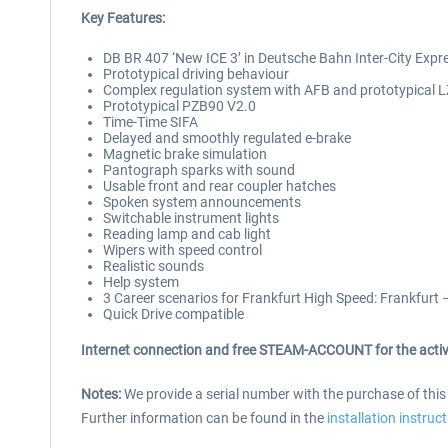
Key Features:
DB BR 407 ‘New ICE 3’ in Deutsche Bahn Inter-City Expre
Prototypical driving behaviour
Complex regulation system with AFB and prototypical 
Prototypical PZB90 V2.0
Time-Time SIFA
Delayed and smoothly regulated e-brake
Magnetic brake simulation
Pantograph sparks with sound
Usable front and rear coupler hatches
Spoken system announcements
Switchable instrument lights
Reading lamp and cab light
Wipers with speed control
Realistic sounds
Help system
3 Career scenarios for Frankfurt High Speed: Frankfurt 
Quick Drive compatible
Internet connection and free STEAM-ACCOUNT for the activ
Notes:
We provide a serial number with the purchase of thi
Further information can be found in the
installation instruc