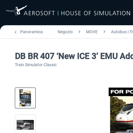
Panoramica
Negozio
MOVE
Autobus | T
DB BR 407 ‘New ICE 3’ EMU Ad
Train Simulator Classic