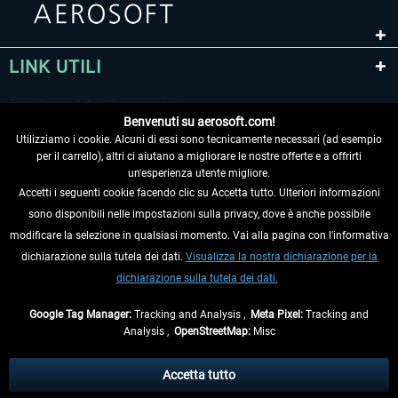
LINK UTILI
Benvenuti su aerosoft.com!
Utilizziamo i cookie. Alcuni di essi sono tecnicamente necessari (ad esempio
per il carrello), altri ci aiutano a migliorare le nostre offerte e a offrirti
un'esperienza utente migliore.
Accetti i seguenti cookie facendo clic su Accetta tutto. Ulteriori informazioni
sono disponibili nelle impostazioni sulla privacy, dove è anche possibile
RECEDERE DAL CONTRATTO
modificare la selezione in qualsiasi momento. Vai alla pagina con l'informativa
dichiarazione sulla tutela dei dati.
Visualizza la nostra dichiarazione per la
INFORMAZIONI
dichiarazione sulla tutela dei dati.
NON PERDETEVI LE ULTIME NOTIZIE
Google Tag Manager:
Tracking and Analysis ,
Meta Pixel:
Tracking and
Analysis ,
OpenStreetMap:
Misc
* Tutti i prezzi sono indicati al netto di Iva e
spese di spedizione
ed
eventualmente le spese di spedizione, se non diversamente descritto.
Accetta tutto
** Riguarda le spedizioni al di fuori della Germania, i tempi di consegna per le