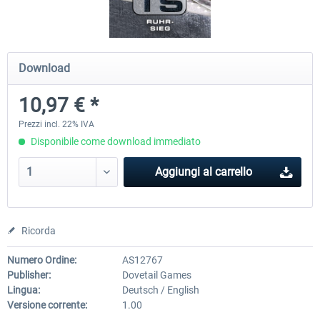
RWA Railjet Advanced
Koeblitzer Mountain Route 3 r
Download
10,97 € *
40,62 € *
30,71 € *
Prezzi incl. 22% IVA
Disponibile come download immediato
Aggiungi al carrello
Ricorda
Numero Ordine:
AS12767
Publisher:
Dovetail Games
Lingua:
Deutsch / English
Versione corrente:
1.00