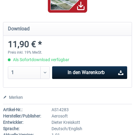
Mega Airport Frankfurt V2.0
Mega Airport Berlin Brande
Download
11,90 € *
29,95 € *
24,95 € *
Preis inkl. 19% MwSt.
Als Sofortdownload verfügbar
In den
Warenkorb
Merken
Artikel-Nr.:
AS14283
Hersteller/Publisher:
Aerosoft
Entwickler:
Dieter Kreiskott
Sprache:
Deutsch/English