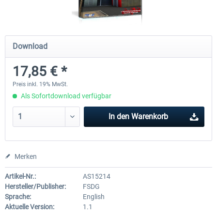
Mega Airport Frankfurt V2.0
Mega Airport Berlin Brande
Download
17,85 € *
29,95 € *
24,95 € *
Preis inkl. 19% MwSt.
Als Sofortdownload verfügbar
In den
Warenkorb
Merken
Artikel-Nr.:
AS15214
Hersteller/Publisher:
FSDG
Sprache:
English
Aktuelle Version:
1.1