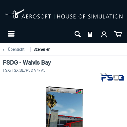
Übersicht
Szenerien
FSDG - Walvis Bay
FSX/FSX:SE/P3D V4/V5