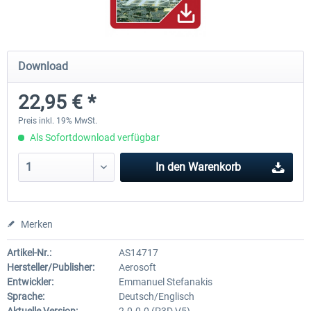
Hamburg-Finkenwerder
Madeira X Evolution
Download
22,95 € *
11,90 € *
24,95 € *
Preis inkl. 19% MwSt.
Als Sofortdownload verfügbar
In den
Warenkorb
Merken
Artikel-Nr.:
AS14717
Hersteller/Publisher:
Aerosoft
Entwickler:
Emmanuel Stefanakis
Sprache:
Deutsch/Englisch