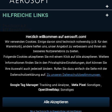
HILFREICHE LINKS
Herzlich willkommen auf aerosoft.com!
Wir verwenden Cookies. Einige davon sind technisch notwendig (z.B. für den
Warenkorb), andere helfen uns, unser Angebot zu verbessern und Ihnen ein
besseres Nutzererlebnis zu bieten.
Folgende Cookies akzeptieren Sie mit einem Klick auf Alle akzeptieren. Weitere
VERTRAG WIDERRUFEN
Informationen finden Sie in den Privatsphäre-Einstellungen, dort können Sie
Ihre Auswahl auch jederzeit ändern. Rufen Sie dazu einfach die Seite mit der
INFORMATIONEN
Datenschutzerklärung auf.
Zu unseren Datenschutzbestimmungen.
NICHTS MEHR VERPASSEN
Google Tag Manager:
Tracking und Analyse ,
Meta Pixel:
Sonstiges ,
OpenStreetMap:
Sonstiges
* Alle Preise inkl. gesetzl. Mehrwertsteuer zzgl.
Versandkosten
, wenn nicht
anders beschrieben.
Alle Akzeptieren
** Gilt für Lieferungen innerhalb Deutschlands, Lieferzeiten für andere Länder
Nur technisch notwendige akzeptieren